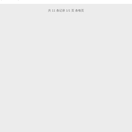
共 11 条记录 1/1 页 条每页