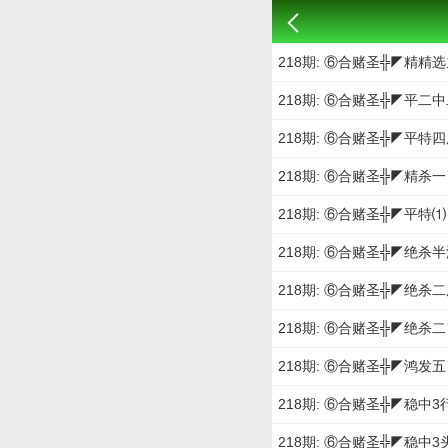
218期: ⑥合赌圣╬◤精精选
218期: ⑥合赌圣╬◤平二中
218期: ⑥合赌圣╬◤平特四
218期: ⑥合赌圣╬◤精杀一
218期: ⑥合赌圣╬◤平特⑴
218期: ⑥合赌圣╬◤绝杀半
218期: ⑥合赌圣╬◤绝杀二
218期: ⑥合赌圣╬◤绝杀二
218期: ⑥合赌圣╬◤鸿发五
218期: ⑥合赌圣╬◤稳中3
218期: ⑥合赌圣╬◤稳中3