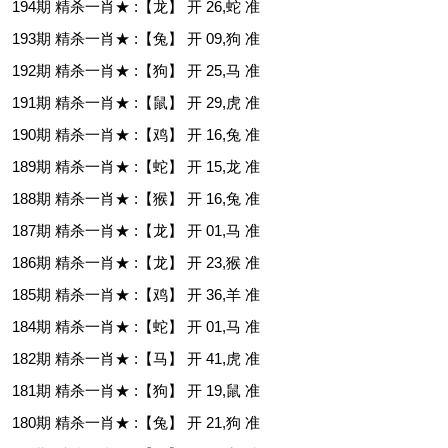
194期 精杀一肖★ :【龙】 开 26,蛇 准
193期 精杀一肖★ :【兔】 开 09,狗 准
192期 精杀一肖★ :【狗】 开 25,马 准
191期 精杀一肖★ :【鼠】 开 29,虎 准
190期 精杀一肖★ :【鸡】 开 16,兔 准
189期 精杀一肖★ :【蛇】 开 15,龙 准
188期 精杀一肖★ :【猴】 开 16,兔 准
187期 精杀一肖★ :【龙】 开 01,马 准
186期 精杀一肖★ :【龙】 开 23,猴 准
185期 精杀一肖★ :【鸡】 开 36,羊 准
184期 精杀一肖★ :【蛇】 开 01,马 准
182期 精杀一肖★ :【马】 开 41,虎 准
181期 精杀一肖★ :【狗】 开 19,鼠 准
180期 精杀一肖★ :【兔】 开 21,狗 准