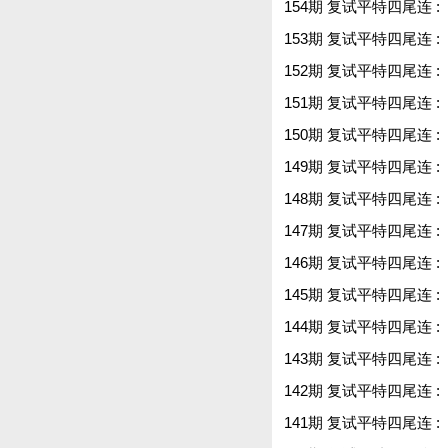
154期 复试平特四尾连 : 
153期 复试平特四尾连 : 
152期 复试平特四尾连 : 
151期 复试平特四尾连 :
150期 复试平特四尾连 :
149期 复试平特四尾连 : 
148期 复试平特四尾连 :
147期 复试平特四尾连 :
146期 复试平特四尾连 : 
145期 复试平特四尾连 :
144期 复试平特四尾连 :
143期 复试平特四尾连 : 
142期 复试平特四尾连 :
141期 复试平特四尾连 :