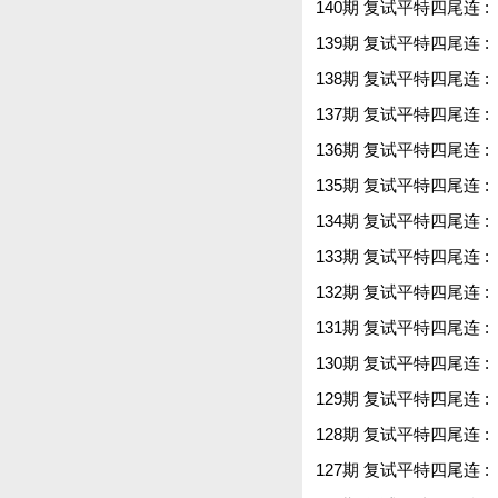
140期 复试平特四尾连 : 【
139期 复试平特四尾连 : 
138期 复试平特四尾连 :
137期 复试平特四尾连 : 
136期 复试平特四尾连 : 
135期 复试平特四尾连 :
134期 复试平特四尾连 : 
133期 复试平特四尾连 : 
132期 复试平特四尾连 :
131期 复试平特四尾连 : 
130期 复试平特四尾连 : 【
129期 复试平特四尾连 :
128期 复试平特四尾连 :
127期 复试平特四尾连 : 