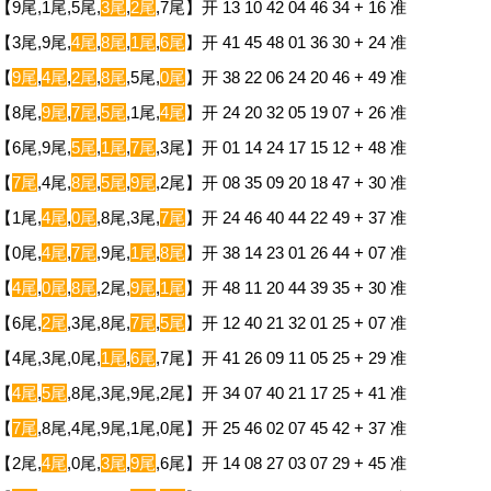
9尾,1尾,5尾,
3尾
,
2尾
,7尾】开 13 10 42 04 46 34 + 16 准
【3尾,9尾,
4尾
,
8尾
,
1尾
,
6尾
】开 41 45 48 01 36 30 + 24 准
 【
9尾
,
4尾
,
2尾
,
8尾
,5尾,
0尾
】开 38 22 06 24 20 46 + 49 准
【8尾,
9尾
,
7尾
,
5尾
,1尾,
4尾
】开 24 20 32 05 19 07 + 26 准
【6尾,9尾,
5尾
,
1尾
,
7尾
,3尾】开 01 14 24 17 15 12 + 48 准
 【
7尾
,4尾,
8尾
,
5尾
,
9尾
,2尾】开 08 35 09 20 18 47 + 30 准
【1尾,
4尾
,
0尾
,8尾,3尾,
7尾
】开 24 46 40 44 22 49 + 37 准
【0尾,
4尾
,
7尾
,9尾,
1尾
,
8尾
】开 38 14 23 01 26 44 + 07 准
 【
4尾
,
0尾
,
8尾
,2尾,
9尾
,
1尾
】开 48 11 20 44 39 35 + 30 准
【6尾,
2尾
,3尾,8尾,
7尾
,
5尾
】开 12 40 21 32 01 25 + 07 准
4尾,3尾,0尾,
1尾
,
6尾
,7尾】开 41 26 09 11 05 25 + 29 准
 【
4尾
,
5尾
,8尾,3尾,9尾,2尾】开 34 07 40 21 17 25 + 41 准
 【
7尾
,8尾,4尾,9尾,1尾,0尾】开 25 46 02 07 45 42 + 37 准
【2尾,
4尾
,0尾,
3尾
,
9尾
,6尾】开 14 08 27 03 07 29 + 45 准