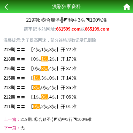
澳彩独家资料
219期: ⑥合赌圣╬◤稳中3头◥100%准
请牢记本站网址:
661599.com
或
665199.com
温馨提示:为了提高网速，部分连错期数记录已删除
219期 〓〓 : 【4头,1头,3头】开 ?? 准
218期 〓〓 : 【0头,
1头
,2头】开 17 准
216期 〓〓 : 【0头,
3头
,4头】开 37 准
215期 〓〓 : 【
1头
,3头,0头】开 14 准
213期 〓〓 : 【
3头
,0头,4头】开 35 准
212期 〓〓 : 【1头,
0头
,4头】开 06 准
211期 〓〓 : 【
0头
,2头,3头】开 01 准
上一篇：
219期: ⑥合赌圣╬◤稳中3行◥100%准
下一篇：
无