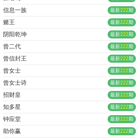
信息一族
最新
222
期
赌王
最新
222
期
阴阳乾坤
最新
222
期
曾二代
最新
222
期
曾信封王
最新
222
期
曾女士
最新
222
期
曾女士诗
最新
222
期
招财皇
最新
222
期
知多星
最新
222
期
钟应堂
最新
222
期
助你赢
最新
222
期