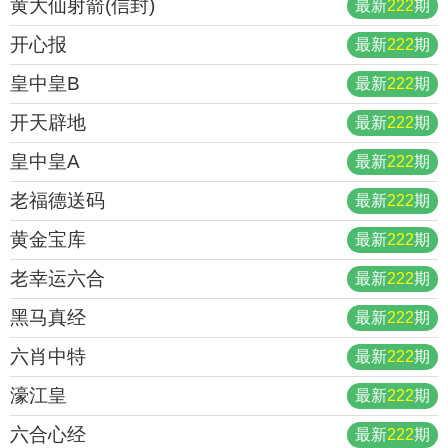
黄大仙射箭(信封)
最新
222
期
开心报
最新
222
期
皇中皇B
最新
222
期
开天辟地
最新
222
期
皇中皇A
最新
222
期
老福德送码
最新
222
期
黄金宝库
最新
222
期
老幸运六合
最新
222
期
黑马真经
最新
222
期
六肖中特
最新
222
期
濠江皇
最新
222
期
六合心经
最新
222
期