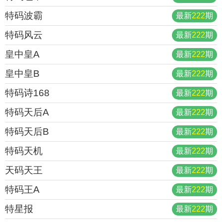
特码波霸
最新
222
期
特码风云
最新
222
期
皇中皇A
最新
222
期
皇中皇B
最新
222
期
特码诗168
最新
222
期
特码天后A
最新
222
期
特码天后B
最新
222
期
特码天机
最新
222
期
天码天王
最新
222
期
特码王A
最新
222
期
特星报
最新
222
期