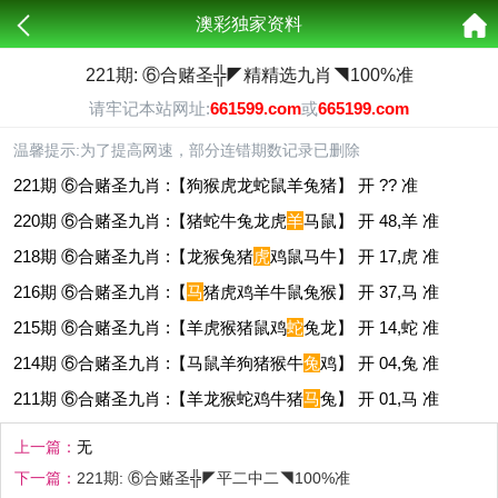
澳彩独家资料
221期: ⑥合赌圣╬◤精精选九肖◥100%准
请牢记本站网址:
661599.com
或
665199.com
温馨提示:为了提高网速，部分连错期数记录已删除
221期 ⑥合赌圣九肖 :【狗猴虎龙蛇鼠羊兔猪】 开 ?? 准
220期 ⑥合赌圣九肖 :【猪蛇牛兔龙虎
羊
马鼠】 开 48,羊 准
218期 ⑥合赌圣九肖 :【龙猴兔猪
虎
鸡鼠马牛】 开 17,虎 准
216期 ⑥合赌圣九肖 :【
马
猪虎鸡羊牛鼠兔猴】 开 37,马 准
215期 ⑥合赌圣九肖 :【羊虎猴猪鼠鸡
蛇
兔龙】 开 14,蛇 准
214期 ⑥合赌圣九肖 :【马鼠羊狗猪猴牛
兔
鸡】 开 04,兔 准
211期 ⑥合赌圣九肖 :【羊龙猴蛇鸡牛猪
马
兔】 开 01,马 准
上一篇：
无
下一篇：
221期: ⑥合赌圣╬◤平二中二◥100%准