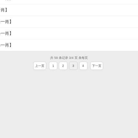
一肖】
杀一肖】
杀一肖】
杀一肖】
共 58 条记录 3/4 页 条每页
上一页
1
2
3
4
下一页