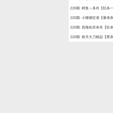
220期: 鳄鱼＞杀肖【狂杀
220期: 小猪猪狂准【暴准
220期: 四海欢庆杀肖【狂
220期: 斩月大刀精品【禁