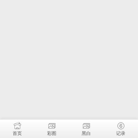
首页
彩图
黑白
记录