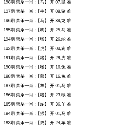
198期 禁杀一肖 :【马】 开 07,鼠 准
197期 禁杀一肖 :【牛】 开 08,猪 准
196期 禁杀一肖 :【马】 开 39,龙 准
195期 禁杀一肖 :【狗】 开 25,马 准
194期 禁杀一肖 :【猴】 开 26,蛇 准
193期 禁杀一肖 :【虎】 开 09,狗 准
191期 禁杀一肖 :【猪】 开 29,虎 准
190期 禁杀一肖 :【猴】 开 16,兔 准
188期 禁杀一肖 :【鼠】 开 16,兔 准
187期 禁杀一肖 :【羊】 开 01,马 准
186期 禁杀一肖 :【猪】 开 23,猴 准
185期 禁杀一肖 :【蛇】 开 36,羊 准
184期 禁杀一肖 :【猴】 开 01,马 准
183期 禁杀一肖 :【鸡】 开 24,羊 准