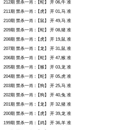
212期 禁杀一肖 :【蛇】 开 06,牛 准
211期 禁杀一肖 :【虎】 开 01,马 准
210期 禁杀一肖 :【鼠】 开 49,马 准
209期 禁杀一肖 :【蛇】 开 08,猪 准
208期 禁杀一肖 :【虎】 开 19,鼠 准
207期 禁杀一肖 :【龙】 开 31,鼠 准
206期 禁杀一肖 :【蛇】 开 47,猴 准
205期 禁杀一肖 :【猴】 开 03,龙 准
204期 禁杀一肖 :【蛇】 开 05,虎 准
203期 禁杀一肖 :【狗】 开 25,马 准
202期 禁杀一肖 :【狗】 开 40,兔 准
201期 禁杀一肖 :【龙】 开 32,猪 准
200期 禁杀一肖 :【虎】 开 39,龙 准
199期 禁杀一肖 :【鸡】 开 36,羊 准