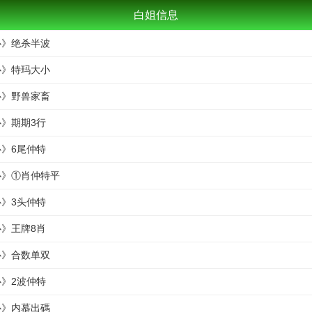
白姐信息
心》绝杀半波
心》特玛大小
心》野兽家畜
心》期期3行
心》6尾仲特
中心》①肖仲特平
心》3头仲特
心》王牌8肖
心》合数单双
心》2波仲特
心》内慕出碼