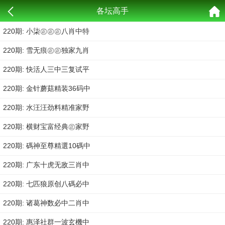
各坛高手
220期: 小柒㊣㊣㊣八肖中特
220期: 雪无痕㊣㊣独家九肖
220期: 快活人三中三复试平
220期: 金针蘑菇精装36码中
220期: 水汪汪劲料精准家野
220期: 横财宝富经典㊣家野
220期: 碼神至尊精選10碼中
220期: 广东十虎无敌三肖中
220期: 七匹狼原创八碼必中
220期: 诸葛神数必中二肖中
220期: 惠泽社群一波玄機中