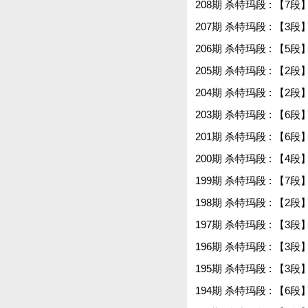
208期 杀特玛段 : 【7段】
207期 杀特玛段 : 【3段】
206期 杀特玛段 : 【5段】
205期 杀特玛段 : 【2段】
204期 杀特玛段 : 【2段】
203期 杀特玛段 : 【6段】
201期 杀特玛段 : 【6段】
200期 杀特玛段 : 【4段】
199期 杀特玛段 : 【7段】
198期 杀特玛段 : 【2段】
197期 杀特玛段 : 【3段】
196期 杀特玛段 : 【3段】
195期 杀特玛段 : 【3段】
194期 杀特玛段 : 【6段】