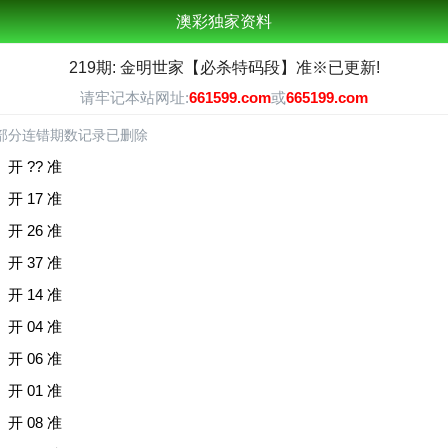
澳彩独家资料
219期: 金明世家【必杀特码段】准※已更新!
请牢记本站网址:
661599.com
或
665199.com
部分连错期数记录已删除
 开 ?? 准
 开 17 准
 开 26 准
 开 37 准
 开 14 准
 开 04 准
 开 06 准
 开 01 准
 开 08 准