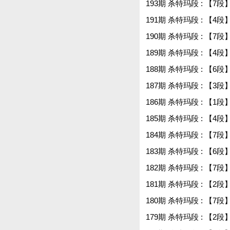
193期 杀特玛段 : 【7段】
191期 杀特玛段 : 【4段】
190期 杀特玛段 : 【7段】
189期 杀特玛段 : 【4段】
188期 杀特玛段 : 【6段】
187期 杀特玛段 : 【3段】
186期 杀特玛段 : 【1段】
185期 杀特玛段 : 【4段】
184期 杀特玛段 : 【7段】
183期 杀特玛段 : 【6段】
182期 杀特玛段 : 【7段】
181期 杀特玛段 : 【2段】
180期 杀特玛段 : 【7段】
179期 杀特玛段 : 【2段】