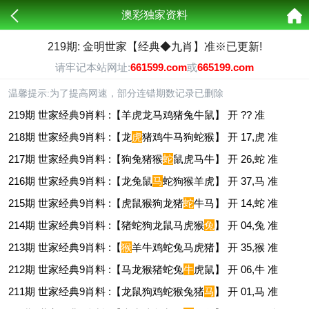
澳彩独家资料
219期: 金明世家【经典◆九肖】准※已更新!
请牢记本站网址:
661599.com
或
665199.com
温馨提示:为了提高网速，部分连错期数记录已删除
219期 世家经典9肖料 :【羊虎龙马鸡猪兔牛鼠】 开 ?? 准
218期 世家经典9肖料 :【龙
虎
猪鸡牛马狗蛇猴】 开 17,虎 准
217期 世家经典9肖料 :【狗兔猪猴
蛇
鼠虎马牛】 开 26,蛇 准
216期 世家经典9肖料 :【龙兔鼠
马
蛇狗猴羊虎】 开 37,马 准
215期 世家经典9肖料 :【虎鼠猴狗龙猪
蛇
牛马】 开 14,蛇 准
214期 世家经典9肖料 :【猪蛇狗龙鼠马虎猴
兔
】 开 04,兔 准
213期 世家经典9肖料 :【
猴
羊牛鸡蛇兔马虎猪】 开 35,猴 准
212期 世家经典9肖料 :【马龙猴猪蛇兔
牛
虎鼠】 开 06,牛 准
211期 世家经典9肖料 :【龙鼠狗鸡蛇猴兔猪
马
】 开 01,马 准