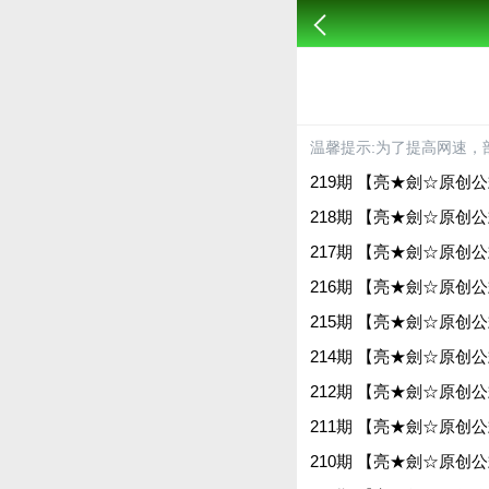
温馨提示:为了提高网速，
219期 【亮★劍☆原创公式
218期 【亮★劍☆原创公式
217期 【亮★劍☆原创公式
216期 【亮★劍☆原创公式
215期 【亮★劍☆原创公式
214期 【亮★劍☆原创公式
212期 【亮★劍☆原创公式
211期 【亮★劍☆原创公式
210期 【亮★劍☆原创公式