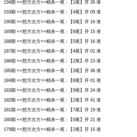
194期 <<想方次方>>精杀一尾 : 【1尾】开 26 准
193期 <<想方次方>>精杀一尾 : 【4尾】开 09 准
190期 <<想方次方>>精杀一尾 : 【0尾】开 16 准
189期 <<想方次方>>精杀一尾 : 【8尾】开 15 准
188期 <<想方次方>>精杀一尾 : 【5尾】开 16 准
187期 <<想方次方>>精杀一尾 : 【4尾】开 01 准
186期 <<想方次方>>精杀一尾 : 【2尾】开 23 准
185期 <<想方次方>>精杀一尾 : 【3尾】开 36 准
184期 <<想方次方>>精杀一尾 : 【8尾】开 01 准
183期 <<想方次方>>精杀一尾 : 【9尾】开 24 准
182期 <<想方次方>>精杀一尾 : 【2尾】开 41 准
181期 <<想方次方>>精杀一尾 : 【7尾】开 19 准
180期 <<想方次方>>精杀一尾 : 【0尾】开 21 准
179期 <<想方次方>>精杀一尾 : 【2尾】开 15 准