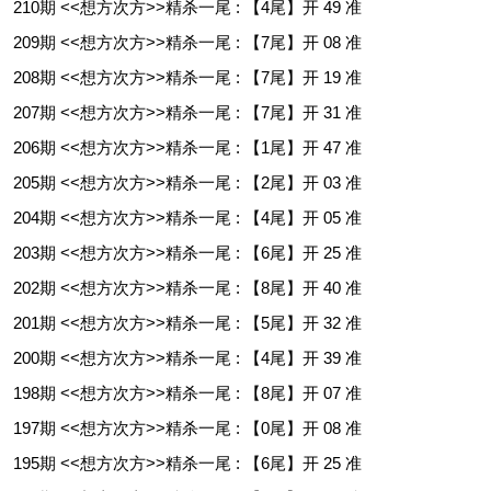
210期 <<想方次方>>精杀一尾 : 【4尾】开 49 准
209期 <<想方次方>>精杀一尾 : 【7尾】开 08 准
208期 <<想方次方>>精杀一尾 : 【7尾】开 19 准
207期 <<想方次方>>精杀一尾 : 【7尾】开 31 准
206期 <<想方次方>>精杀一尾 : 【1尾】开 47 准
205期 <<想方次方>>精杀一尾 : 【2尾】开 03 准
204期 <<想方次方>>精杀一尾 : 【4尾】开 05 准
203期 <<想方次方>>精杀一尾 : 【6尾】开 25 准
202期 <<想方次方>>精杀一尾 : 【8尾】开 40 准
201期 <<想方次方>>精杀一尾 : 【5尾】开 32 准
200期 <<想方次方>>精杀一尾 : 【4尾】开 39 准
198期 <<想方次方>>精杀一尾 : 【8尾】开 07 准
197期 <<想方次方>>精杀一尾 : 【0尾】开 08 准
195期 <<想方次方>>精杀一尾 : 【6尾】开 25 准