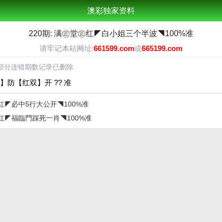
澳彩独家资料
220期: 满㊣堂㊣红◤白小姐三个半波◥100%准
请牢记本站网址:
661599.com
或
665199.com
部分连错期数记录已删除
绿双】防【红双】开 ?? 准
㊣红◤必中5行大公开◥100%准
㊣红◤福臨門踩死一肖◥100%准