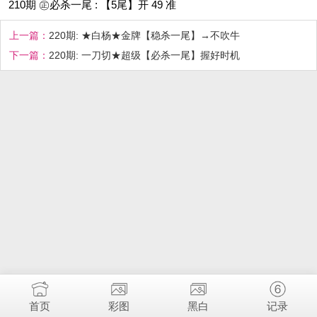
210期 ㊣必杀一尾 : 【5尾】开 49 准
上一篇：
220期: ★白杨★金牌【稳杀一尾】→不吹牛
下一篇：
220期: 一刀切★超级【必杀一尾】握好时机
首页
彩图
黑白
记录