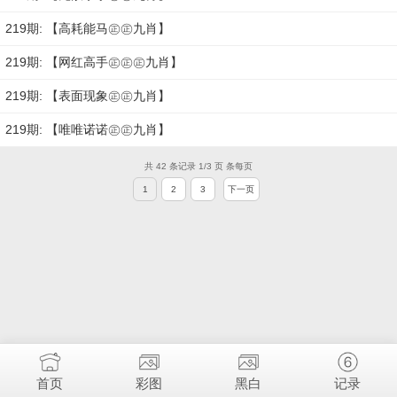
219期: 【高耗能马㊣㊣九肖】
219期: 【网红高手㊣㊣㊣九肖】
219期: 【表面现象㊣㊣九肖】
219期: 【唯唯诺诺㊣㊣九肖】
共 42 条记录 1/3 页 条每页
1
2
3
下一页
首页
彩图
黑白
记录