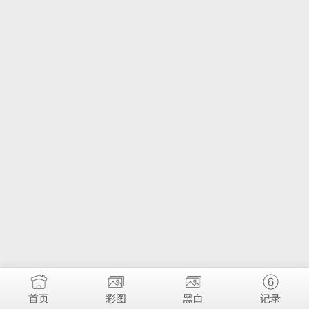
首页
彩图
黑白
记录