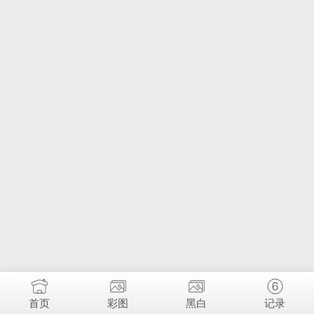
首页
彩图
黑白
记录