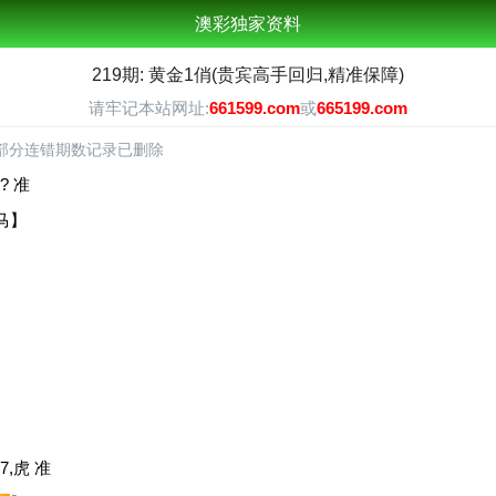
澳彩独家资料
219期: 黄金1俏(贵宾高手回归,精准保障)
请牢记本站网址:
661599.com
或
665199.com
部分连错期数记录已删除
? 准
马】
】
7,虎 准