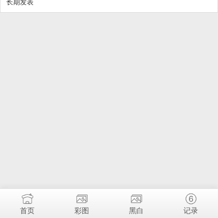
长期发表
首页
彩图
黑白
记录