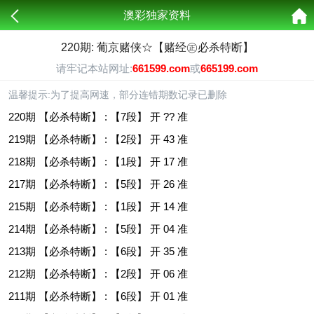
澳彩独家资料
220期: 葡京赌侠☆【赌经㊣必杀特断】
请牢记本站网址:
661599.com
或
665199.com
温馨提示:为了提高网速，部分连错期数记录已删除
220期 【必杀特断】 : 【7段】 开 ?? 准
219期 【必杀特断】 : 【2段】 开 43 准
218期 【必杀特断】 : 【1段】 开 17 准
217期 【必杀特断】 : 【5段】 开 26 准
215期 【必杀特断】 : 【1段】 开 14 准
214期 【必杀特断】 : 【5段】 开 04 准
213期 【必杀特断】 : 【6段】 开 35 准
212期 【必杀特断】 : 【2段】 开 06 准
211期 【必杀特断】 : 【6段】 开 01 准