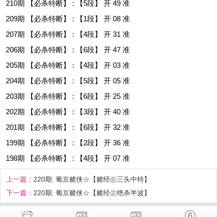
210期 【必杀特断】 : 【5段】 开 49 准
209期 【必杀特断】 : 【1段】 开 08 准
207期 【必杀特断】 : 【4段】 开 31 准
206期 【必杀特断】 : 【6段】 开 47 准
205期 【必杀特断】 : 【4段】 开 03 准
204期 【必杀特断】 : 【5段】 开 05 准
203期 【必杀特断】 : 【6段】 开 25 准
202期 【必杀特断】 : 【3段】 开 40 准
201期 【必杀特断】 : 【6段】 开 32 准
199期 【必杀特断】 : 【2段】 开 36 准
198期 【必杀特断】 : 【4段】 开 07 准
上一篇：
220期: 葡京赌侠☆【赌经㊣三头中特】
下一篇：
220期: 葡京赌侠☆【赌经㊣绝杀半波】