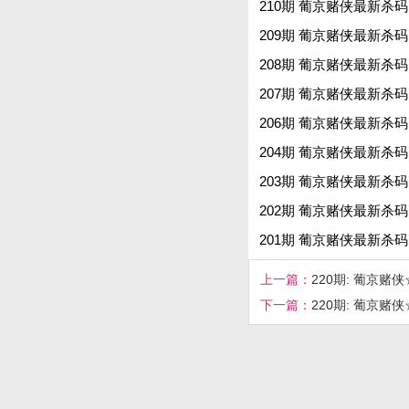
210期 葡京赌侠最新杀码 : 【
209期 葡京赌侠最新杀码 : 【
208期 葡京赌侠最新杀码 : 【
207期 葡京赌侠最新杀码 : 【
206期 葡京赌侠最新杀码 : 【
204期 葡京赌侠最新杀码 : 【
203期 葡京赌侠最新杀码 : 【
202期 葡京赌侠最新杀码 : 【
201期 葡京赌侠最新杀码 : 【
上一篇：
220期: 葡京
下一篇：
220期: 葡京