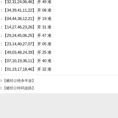
32,31,24,06,46】 开 49 准
34,39,41,11,22】 开 08 准
04,44,38,12,21】 开 19 准
14,27,46,23,26】 开 31 准
29,24,45,06,25】 开 47 准
23,14,40,27,07】 开 05 准
49,03,48,24,39】 开 25 准
07,10,19,36,11】 开 40 准
01,19,17,18,46】 开 32 准
赌侠☆【赌经㊣绝杀半波】
赌侠☆【赌经㊣特码波路】