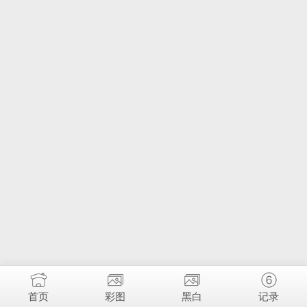
首页
彩图
黑白
记录