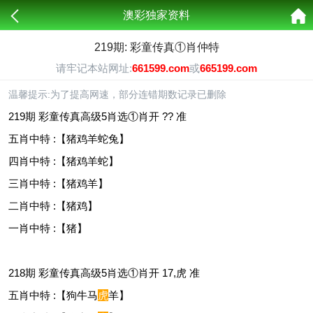
澳彩独家资料
219期: 彩童传真①肖仲特
请牢记本站网址:
661599.com
或
665199.com
温馨提示:为了提高网速，部分连错期数记录已删除
219期 彩童传真高级5肖选①肖开 ?? 准
五肖中特 :【猪鸡羊蛇兔】
四肖中特 :【猪鸡羊蛇】
三肖中特 :【猪鸡羊】
二肖中特 :【猪鸡】
一肖中特 :【猪】
218期 彩童传真高级5肖选①肖开 17,虎 准
五肖中特 :【狗牛马
虎
羊】