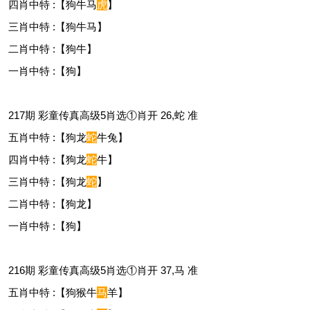
四肖中特 :【狗牛马
虎
】
三肖中特 :【狗牛马】
二肖中特 :【狗牛】
一肖中特 :【狗】
217期 彩童传真高级5肖选①肖开 26,蛇 准
五肖中特 :【狗龙
蛇
牛兔】
四肖中特 :【狗龙
蛇
牛】
三肖中特 :【狗龙
蛇
】
二肖中特 :【狗龙】
一肖中特 :【狗】
216期 彩童传真高级5肖选①肖开 37,马 准
五肖中特 :【狗猴牛
马
羊】