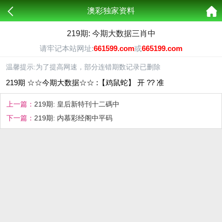
澳彩独家资料
219期: 今期大数据三肖中
请牢记本站网址:
661599.com
或
665199.com
温馨提示:为了提高网速，部分连错期数记录已删除
219期 ☆☆今期大数据☆☆ :【鸡鼠蛇】 开 ?? 准
上一篇：
219期: 皇后新特刊十二碼中
下一篇：
219期: 内慕彩经阁中平码