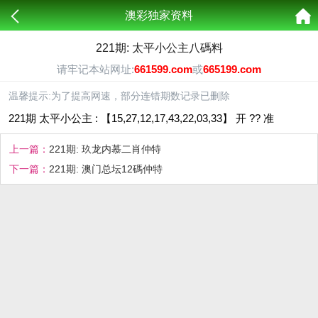
澳彩独家资料
221期: 太平小公主八碼料
请牢记本站网址:
661599.com
或
665199.com
温馨提示:为了提高网速，部分连错期数记录已删除
221期 太平小公主 : 【15,27,12,17,43,22,03,33】 开 ?? 准
上一篇：
221期: 玖龙内慕二肖仲特
下一篇：
221期: 澳门总坛12碼仲特