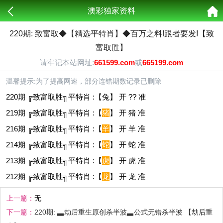
澳彩独家资料
220期: 致富取◆【精选平特肖】◆百万之料!跟者要发!【致
富取胜】
请牢记本站网址:
661599.com
或
665199.com
温馨提示:为了提高网速，部分连错期数记录已删除
220期 ╔致富取胜╗平特肖 :【兔】 开 ?? 准
219期 ╔致富取胜╗平特肖 :【
猪
】 开 猪 准
216期 ╔致富取胜╗平特肖 :【
羊
】 开 羊 准
214期 ╔致富取胜╗平特肖 :【
蛇
】 开 蛇 准
213期 ╔致富取胜╗平特肖 :【
虎
】 开 虎 准
212期 ╔致富取胜╗平特肖 :【
龙
】 开 龙 准
上一篇：
无
下一篇：
220期: ▃劫后重生原创杀半波▃公式无错杀半波 【劫后重