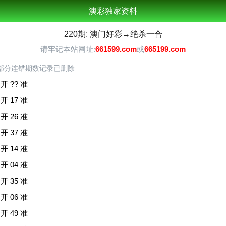
澳彩独家资料
220期: 澳门好彩→绝杀一合
请牢记本站网址:
661599.com
或
665199.com
部分连错期数记录已删除
开 ?? 准
开 17 准
开 26 准
开 37 准
开 14 准
开 04 准
开 35 准
开 06 准
开 49 准