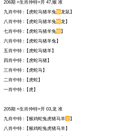
206期 <生肖仲特>开 47,猴 准
九肖中特 :【虎蛇马猪羊兔
猴
龙鼠】
八肖中特 :【虎蛇马猪羊兔
猴
龙】
七肖中特 :【虎蛇马猪羊兔
猴
】
六肖中特 :【虎蛇马猪羊兔】
五肖中特 :【虎蛇马猪羊】
四肖中特 :【虎蛇马猪】
三肖中特 :【虎蛇马】
二肖中特 :【虎蛇】
一肖中特 :【虎】
205期 <生肖仲特>开 03,龙 准
九肖中特 :【猴鸡蛇兔虎猪马羊
龙
】
八肖中特 :【猴鸡蛇兔虎猪马羊】