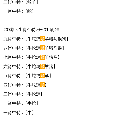
二肖中特 :【蛇羊】
一肖中特 :【蛇】
207期 <生肖仲特>开 31,鼠 准
九肖中特 :【牛蛇鸡
鼠
羊猪马猴狗】
八肖中特 :【牛蛇鸡
鼠
羊猪马猴】
七肖中特 :【牛蛇鸡
鼠
羊猪马】
六肖中特 :【牛蛇鸡
鼠
羊猪】
五肖中特 :【牛蛇鸡
鼠
羊】
四肖中特 :【牛蛇鸡
鼠
】
三肖中特 :【牛蛇鸡】
二肖中特 :【牛蛇】
一肖中特 :【牛】