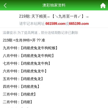
澳彩独家资料
219期: 天下精英←【↘九肖至一肖↙】→
请牢记本站网址:
661599.com
或
665199.com
温馨提示:为了提高网速，部分连错期数记录已删除
219期 <生肖仲特>开 ?? 准
九肖中特 :【鸡猪虎兔龙牛狗蛇猴】
八肖中特 :【鸡猪虎兔龙牛狗蛇】
七肖中特 :【鸡猪虎兔龙牛狗】
六肖中特 :【鸡猪虎兔龙牛】
五肖中特 :【鸡猪虎兔龙】
四肖中特 :【鸡猪虎兔】
三肖中特 :【鸡猪虎】
二肖中特 :【鸡猪】