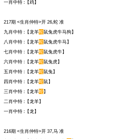
一肖中特 :【鸡】
217期 <生肖仲特>开 26,蛇 准
九肖中特 :【龙羊
蛇
鼠兔虎牛马狗】
八肖中特 :【龙羊
蛇
鼠兔虎牛马】
七肖中特 :【龙羊
蛇
鼠兔虎牛】
六肖中特 :【龙羊
蛇
鼠兔虎】
五肖中特 :【龙羊
蛇
鼠兔】
四肖中特 :【龙羊
蛇
鼠】
三肖中特 :【龙羊
蛇
】
二肖中特 :【龙羊】
一肖中特 :【龙】
216期 <生肖仲特>开 37,马 准