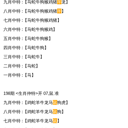
九肖中特 :【马蛇牛狗猴鸡猪
羊
龙】
八肖中特 :【马蛇牛狗猴鸡猪
羊
】
七肖中特 :【马蛇牛狗猴鸡猪】
六肖中特 :【马蛇牛狗猴鸡】
五肖中特 :【马蛇牛狗猴】
四肖中特 :【马蛇牛狗】
三肖中特 :【马蛇牛】
二肖中特 :【马蛇】
一肖中特 :【马】
198期 <生肖仲特>开 07,鼠 准
九肖中特 :【鸡蛇羊牛龙马
鼠
狗虎】
八肖中特 :【鸡蛇羊牛龙马
鼠
狗】
七肖中特 :【鸡蛇羊牛龙马
鼠
】