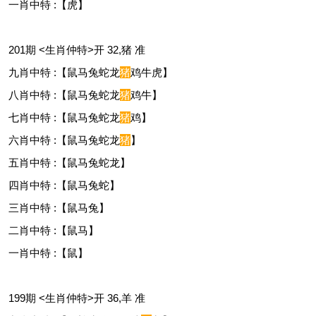
一肖中特 :【虎】
201期 <生肖仲特>开 32,猪 准
九肖中特 :【鼠马兔蛇龙
猪
鸡牛虎】
八肖中特 :【鼠马兔蛇龙
猪
鸡牛】
七肖中特 :【鼠马兔蛇龙
猪
鸡】
六肖中特 :【鼠马兔蛇龙
猪
】
五肖中特 :【鼠马兔蛇龙】
四肖中特 :【鼠马兔蛇】
三肖中特 :【鼠马兔】
二肖中特 :【鼠马】
一肖中特 :【鼠】
199期 <生肖仲特>开 36,羊 准