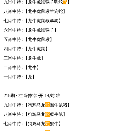
九肖中特 :【龙牛虎鼠猴羊狗蛇
马
】
八肖中特 :【龙牛虎鼠猴羊狗蛇】
七肖中特 :【龙牛虎鼠猴羊狗】
六肖中特 :【龙牛虎鼠猴羊】
五肖中特 :【龙牛虎鼠猴】
四肖中特 :【龙牛虎鼠】
三肖中特 :【龙牛虎】
二肖中特 :【龙牛】
一肖中特 :【龙】
215期 <生肖仲特>开 14,蛇 准
九肖中特 :【狗鸡马龙
蛇
猴牛鼠猪】
八肖中特 :【狗鸡马龙
蛇
猴牛鼠】
七肖中特 :【狗鸡马龙
蛇
猴牛】