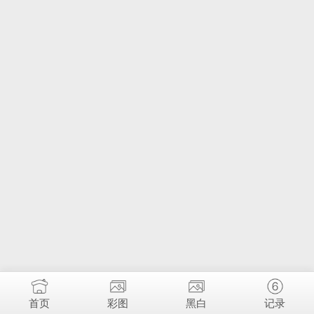
首页
彩图
黑白
记录