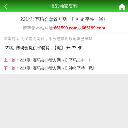
澳彩独家资料
221期: 赛玛会㊣管方网→〖神奇平特一肖〗
请牢记本站网址:
661599.com
或
665199.com
温馨提示:为了提高网速，部分连错期数记录已删除
221期 赛玛会提供平特肖 :【虎】 开 ?? 准
上一篇：
221期: 赛玛会㊣管方网→〖平码二中一〗
下一篇：
221期: 赛玛会㊣管方网→〖神奇平特一尾〗