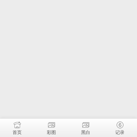
首页
彩图
黑白
记录