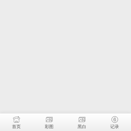
首页
彩图
黑白
记录