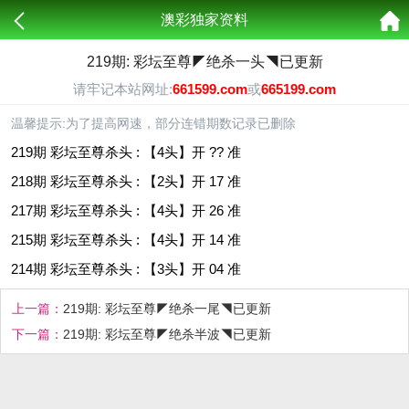
澳彩独家资料
219期: 彩坛至尊◤绝杀一头◥已更新
请牢记本站网址:
661599.com
或
665199.com
温馨提示:为了提高网速，部分连错期数记录已删除
219期 彩坛至尊杀头 : 【4头】开 ?? 准
218期 彩坛至尊杀头 : 【2头】开 17 准
217期 彩坛至尊杀头 : 【4头】开 26 准
215期 彩坛至尊杀头 : 【4头】开 14 准
214期 彩坛至尊杀头 : 【3头】开 04 准
上一篇：
219期: 彩坛至尊◤绝杀一尾◥已更新
下一篇：
219期: 彩坛至尊◤绝杀半波◥已更新