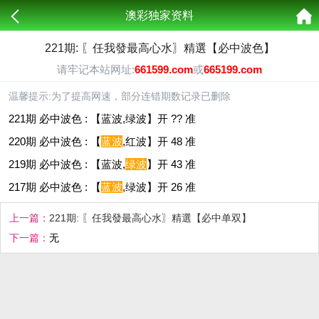
澳彩独家资料
221期: 〖任我發最高心水〗精選【必中波色】
请牢记本站网址:
661599.com
或
665199.com
温馨提示:为了提高网速，部分连错期数记录已删除
221期 必中波色 : 【蓝波,绿波】开 ?? 准
220期 必中波色 : 【
蓝波
,红波】开 48 准
219期 必中波色 : 【蓝波,
绿波
】开 43 准
217期 必中波色 : 【
蓝波
,绿波】开 26 准
上一篇：
221期: 〖任我發最高心水〗精選【必中单双】
下一篇：
无