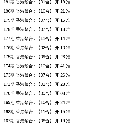
181期 香港禁合 : 【01合】 开 19 准
180期 香港禁合 : 【10合】 开 21 准
179期 香港禁合 : 【07合】 开 15 准
178期 香港禁合 : 【07合】 开 18 准
177期 香港禁合 : 【11合】 开 14 准
176期 香港禁合 : 【02合】 开 10 准
175期 香港禁合 : 【09合】 开 26 准
174期 香港禁合 : 【10合】 开 41 准
173期 香港禁合 : 【07合】 开 26 准
171期 香港禁合 : 【01合】 开 28 准
170期 香港禁合 : 【09合】 开 03 准
169期 香港禁合 : 【10合】 开 24 准
168期 香港禁合 : 【11合】 开 15 准
167期 香港禁合 : 【08合】 开 19 准