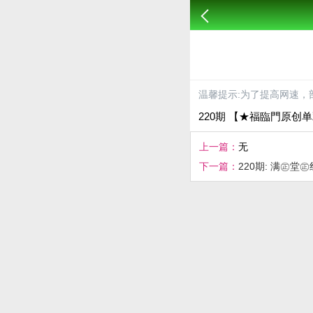
温馨提示:为了提高网速，
220期 【★福臨門原创单
上一篇：
无
下一篇：
220期: 满㊣堂