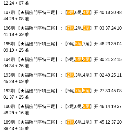
12 24 + 07 准
197期 【★福臨門平特三尾】 : 【
9尾
,6尾,
4尾
】开 40 19 30 48
44 28 + 08 准
196期 【★福臨門平特三尾】 : 【
7尾
,2尾,
3尾
】开 03 37 24 10
41 19 + 39 准
195期 【★福臨門平特三尾】 : 【0尾,
5尾
,7尾】开 46 23 39 04
09 19 + 25 准
194期 【★福臨門平特三尾】 : 【9尾,
0尾
,
2尾
】开 30 21 22 15
04 34 + 26 准
193期 【★福臨門平特三尾】 : 【
2尾
,3尾,4尾】开 02 49 25 11
45 29 + 09 准
192期 【★福臨門平特三尾】 : 【9尾,
7尾
,
5尾
】开 27 30 45 08
01 37 + 25 准
190期 【★福臨門平特三尾】 : 【2尾,0尾,
9尾
】开 46 14 19 37
48 29 + 16 准
189期 【★福臨門平特三尾】 : 【
7尾
,6尾,1尾】开 45 12 37 20
38 43 + 15 准