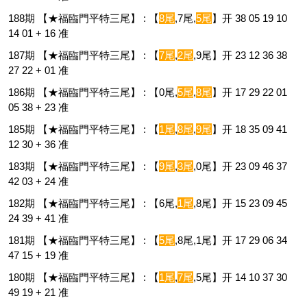
188期 【★福臨門平特三尾】 : 【
8尾
,7尾,
5尾
】开 38 05 19 10
14 01 + 16 准
187期 【★福臨門平特三尾】 : 【
7尾
,
2尾
,9尾】开 23 12 36 38
27 22 + 01 准
186期 【★福臨門平特三尾】 : 【0尾,
5尾
,
8尾
】开 17 29 22 01
05 38 + 23 准
185期 【★福臨門平特三尾】 : 【
1尾
,
8尾
,
9尾
】开 18 35 09 41
12 30 + 36 准
183期 【★福臨門平特三尾】 : 【
9尾
,
3尾
,0尾】开 23 09 46 37
42 03 + 24 准
182期 【★福臨門平特三尾】 : 【6尾,
1尾
,8尾】开 15 23 09 45
24 39 + 41 准
181期 【★福臨門平特三尾】 : 【
5尾
,8尾,1尾】开 17 29 06 34
47 15 + 19 准
180期 【★福臨門平特三尾】 : 【
1尾
,
7尾
,5尾】开 14 10 37 30
49 19 + 21 准