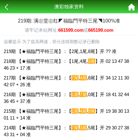
澳彩独家资料
219期: 满㊣堂㊣红◤福臨門平特三尾◥100%准
请牢记本站网址:
661599.com
或
665199.com
温馨提示:为了提高网速，部分连错期数记录已删除
219期 【★福臨門平特三尾】 : 【2尾,1尾,8尾】开 ?? 准
218期 【★福臨門平特三尾】 : 【1尾,4尾,
3尾
】开 02 13 47 38
46 23 + 17 准
217期 【★福臨門平特三尾】 : 【
7尾
,
4尾
,8尾】开 34 12 11 30
42 07 + 26 准
216期 【★福臨門平特三尾】 : 【
1尾
,
7尾
,0尾】开 18 41 32 44
36 45 + 37 准
215期 【★福臨門平特三尾】 : 【
1尾
,
4尾
,
9尾
】开 19 38 30 13
01 11 + 14 准
214期 【★福臨門平特三尾】 : 【
7尾
,
3尾
,5尾】开 29 30 27 38
43 31 + 04 准