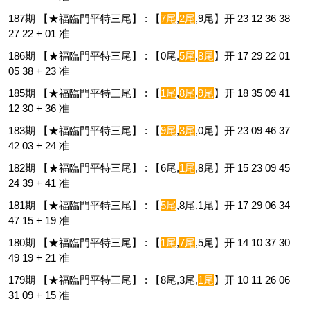
187期 【★福臨門平特三尾】 : 【
7尾
,
2尾
,9尾】开 23 12 36 38
27 22 + 01 准
186期 【★福臨門平特三尾】 : 【0尾,
5尾
,
8尾
】开 17 29 22 01
05 38 + 23 准
185期 【★福臨門平特三尾】 : 【
1尾
,
8尾
,
9尾
】开 18 35 09 41
12 30 + 36 准
183期 【★福臨門平特三尾】 : 【
9尾
,
3尾
,0尾】开 23 09 46 37
42 03 + 24 准
182期 【★福臨門平特三尾】 : 【6尾,
1尾
,8尾】开 15 23 09 45
24 39 + 41 准
181期 【★福臨門平特三尾】 : 【
5尾
,8尾,1尾】开 17 29 06 34
47 15 + 19 准
180期 【★福臨門平特三尾】 : 【
1尾
,
7尾
,5尾】开 14 10 37 30
49 19 + 21 准
179期 【★福臨門平特三尾】 : 【8尾,3尾,
1尾
】开 10 11 26 06
31 09 + 15 准