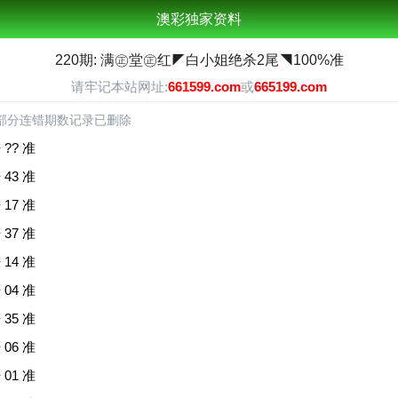
澳彩独家资料
220期: 满㊣堂㊣红◤白小姐绝杀2尾◥100%准
请牢记本站网址:
661599.com
或
665199.com
部分连错期数记录已删除
 ?? 准
 43 准
 17 准
 37 准
 14 准
 04 准
 35 准
 06 准
 01 准