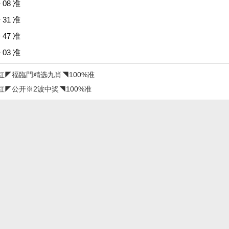
 08 准
 31 准
 47 准
 03 准
㊣红◤福臨門精选九肖◥100%准
㊣红◤公开※2波中奖◥100%准