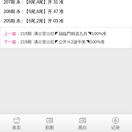
207期 杀 : 【8尾,4尾】开 31 准
206期 杀 : 【5尾,6尾】开 47 准
205期 杀 : 【5尾,2尾】开 03 准
上一篇：
219期: 满㊣堂㊣红◤福臨門精选九肖◥100%准
下一篇：
219期: 满㊣堂㊣红◤公开※2波中奖◥100%准
首页
彩图
黑白
记录