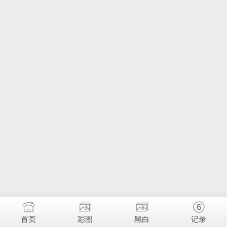
首页
彩图
黑白
记录