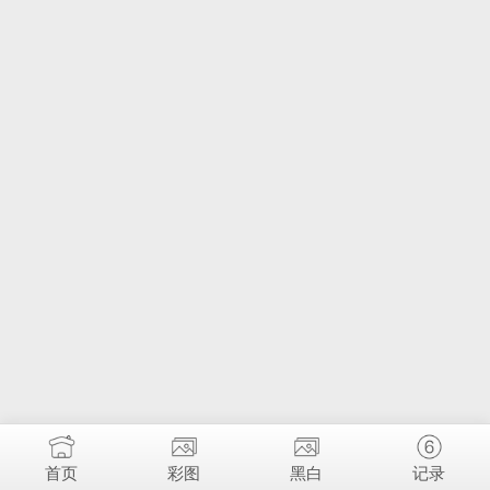
首页
彩图
黑白
记录