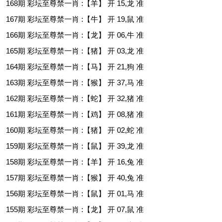
168期 彩坛至尊禁一肖 :【羊】 开 15,龙 准
167期 彩坛至尊禁一肖 :【牛】 开 19,鼠 准
166期 彩坛至尊禁一肖 :【龙】 开 06,牛 准
165期 彩坛至尊禁一肖 :【猪】 开 03,龙 准
164期 彩坛至尊禁一肖 :【马】 开 21,狗 准
163期 彩坛至尊禁一肖 :【猴】 开 37,马 准
162期 彩坛至尊禁一肖 :【蛇】 开 32,猪 准
161期 彩坛至尊禁一肖 :【鸡】 开 08,猪 准
160期 彩坛至尊禁一肖 :【猪】 开 02,蛇 准
159期 彩坛至尊禁一肖 :【鼠】 开 39,龙 准
158期 彩坛至尊禁一肖 :【羊】 开 16,兔 准
157期 彩坛至尊禁一肖 :【猴】 开 40,兔 准
156期 彩坛至尊禁一肖 :【鼠】 开 01,马 准
155期 彩坛至尊禁一肖 :【龙】 开 07,鼠 准