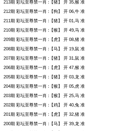
213期 彩坛至尊禁一肖 :【猪】 开 35,猴 准
212期 彩坛至尊禁一肖 :【狗】 开 06,牛 准
211期 彩坛至尊禁一肖 :【猪】 开 01,马 准
210期 彩坛至尊禁一肖 :【猴】 开 49,马 准
209期 彩坛至尊禁一肖 :【虎】 开 08,猪 准
208期 彩坛至尊禁一肖 :【马】 开 19,鼠 准
207期 彩坛至尊禁一肖 :【猪】 开 31,鼠 准
206期 彩坛至尊禁一肖 :【虎】 开 47,猴 准
205期 彩坛至尊禁一肖 :【猪】 开 03,龙 准
204期 彩坛至尊禁一肖 :【猴】 开 05,虎 准
203期 彩坛至尊禁一肖 :【猴】 开 25,马 准
202期 彩坛至尊禁一肖 :【鸡】 开 40,兔 准
201期 彩坛至尊禁一肖 :【虎】 开 32,猪 准
200期 彩坛至尊禁一肖 :【马】 开 39,龙 准