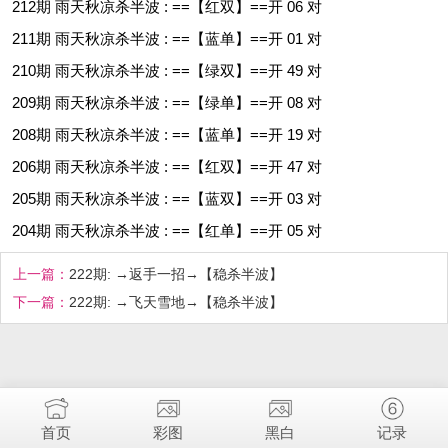
212期 雨天秋凉杀半波 : ==【红双】==开 06 对
211期 雨天秋凉杀半波 : ==【蓝单】==开 01 对
210期 雨天秋凉杀半波 : ==【绿双】==开 49 对
209期 雨天秋凉杀半波 : ==【绿单】==开 08 对
208期 雨天秋凉杀半波 : ==【蓝单】==开 19 对
206期 雨天秋凉杀半波 : ==【红双】==开 47 对
205期 雨天秋凉杀半波 : ==【蓝双】==开 03 对
204期 雨天秋凉杀半波 : ==【红单】==开 05 对
上一篇：
222期: →返手一招→【稳杀半波】
下一篇：
222期: →飞天雪地→【稳杀半波】
首页
彩图
黑白
记录