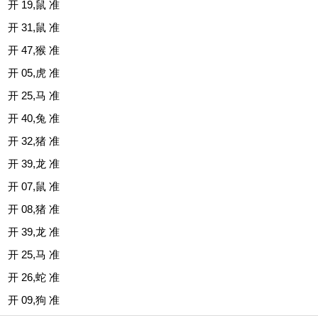
 开 19,鼠 准
 开 31,鼠 准
 开 47,猴 准
 开 05,虎 准
 开 25,马 准
 开 40,兔 准
 开 32,猪 准
 开 39,龙 准
 开 07,鼠 准
 开 08,猪 准
 开 39,龙 准
 开 25,马 准
 开 26,蛇 准
 开 09,狗 准