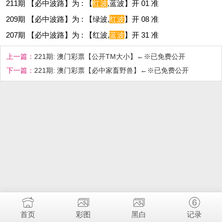
211期 【必中波路】为 : 【
红波
,蓝波】开 01 准
209期 【必中波路】为 : 【绿波,
红波
】开 08 准
207期 【必中波路】为 : 【红波,
蓝波
】开 31 准
上一篇：
221期: 澳门彩票【公开TM大小】←※已免费公开
下一篇：
221期: 澳门彩票【必中家畜野兽】←※已免费公开
首页
彩图
黑白
记录