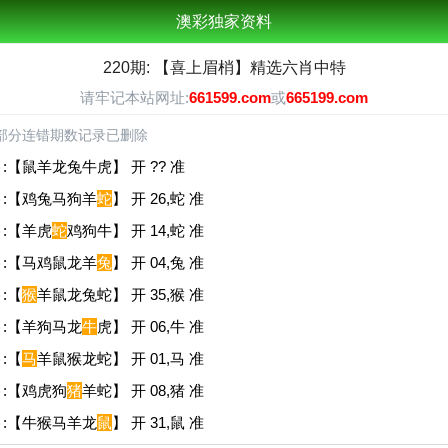
澳彩独家资料
220期: 【喜上眉梢】精选六肖中特
请牢记本站网址:
661599.com
或
665199.com
部分连错期数记录已删除
:【鼠羊龙兔牛虎】 开 ?? 准
 :【鸡兔马狗羊
蛇
】 开 26,蛇 准
 :【羊虎
蛇
鸡狗牛】 开 14,蛇 准
 :【马鸡鼠龙羊
兔
】 开 04,兔 准
:【
猴
羊鼠龙兔蛇】 开 35,猴 准
 :【羊狗马龙
牛
虎】 开 06,牛 准
:【
马
羊鼠猴龙蛇】 开 01,马 准
 :【鸡虎狗
猪
羊蛇】 开 08,猪 准
 :【牛猴马羊龙
鼠
】 开 31,鼠 准