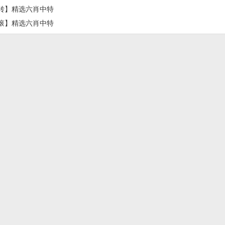
运转】精选六肖中特
滚滚】精选六肖中特