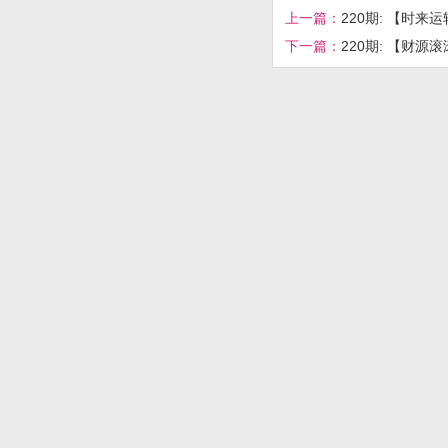
上一篇：
220期: 【时来
下一篇：
220期: 【财源