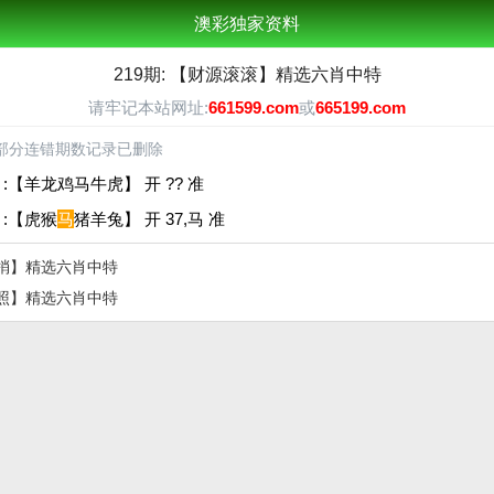
澳彩独家资料
219期: 【财源滚滚】精选六肖中特
请牢记本站网址:
661599.com
或
665199.com
部分连错期数记录已删除
:【羊龙鸡马牛虎】 开 ?? 准
 :【虎猴
马
猪羊兔】 开 37,马 准
眉梢】精选六肖中特
高照】精选六肖中特